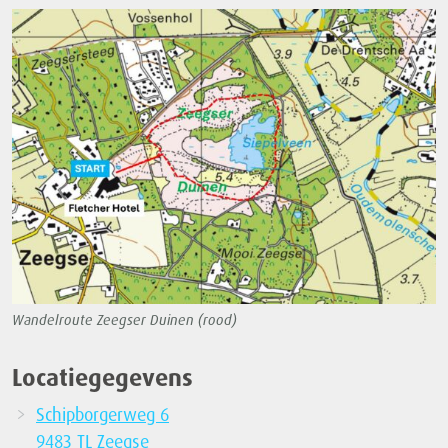
Wandelroute Zeegser Duinen (rood)
Locatiegegevens
Schipborgerweg 6
9483 TL Zeegse