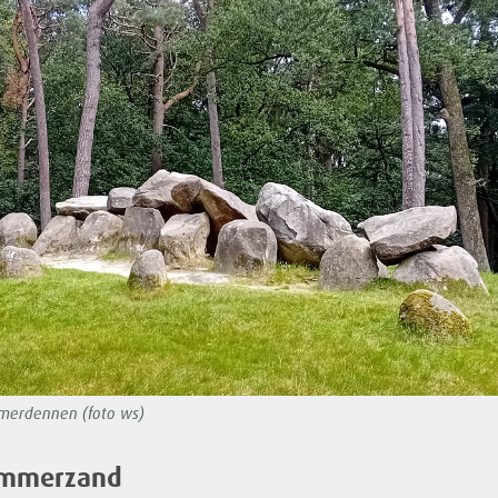
merdennen (foto ws)
Emmerzand