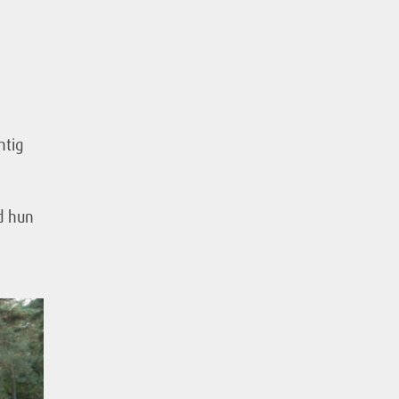
htig
d hun