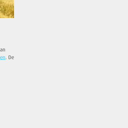
kan
en
. De