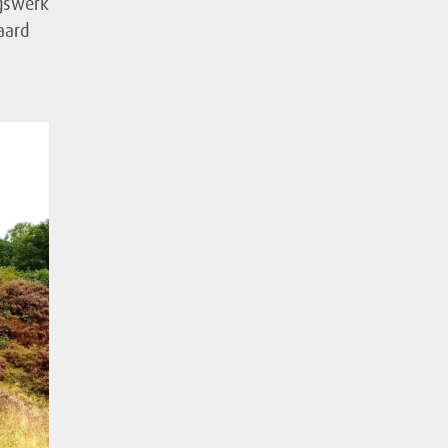
ngswerk
aard