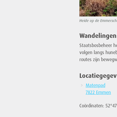
Heide op de Emmerscha
Wandelinge
Staatsbosbeheer h
volgen langs huneb
routes zijn bewegwi
Locatiegege
Matenpad
7822 Emmen
Coördinaten: 52°47