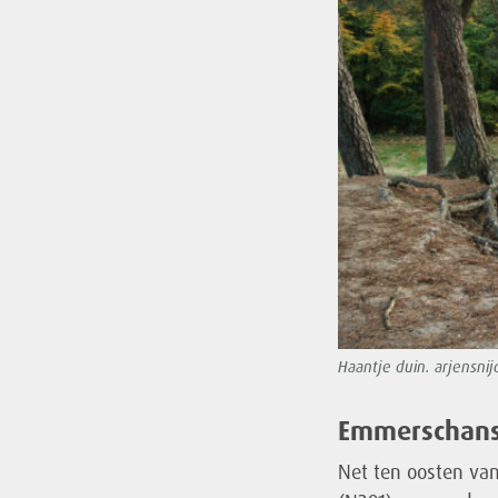
Haantje duin. arjensni
Emmerschan
Net ten oosten va