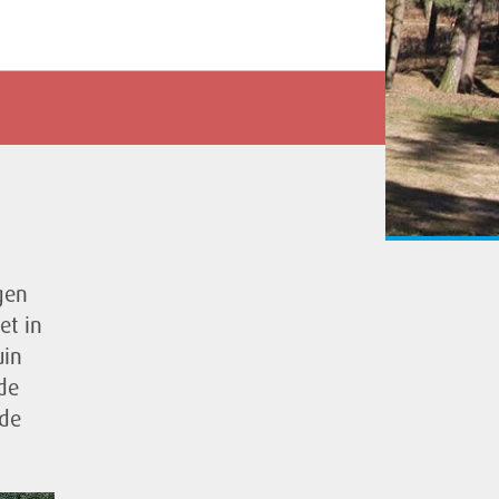
gen
et in
uin
de
 de