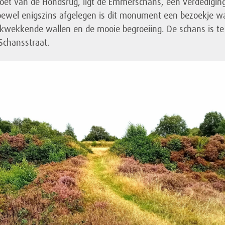
voet van de Hondsrug, ligt de Emmerschans, een verdedigi
oewel enigszins afgelegen is dit monument een bezoekje w
kwekkende wallen en de mooie begroeiing. De schans is te
Schansstraat.