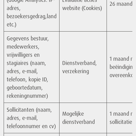
26 maande
adres,
website (Cookies)
bezoekersgedrag,land
etc.)
Gegevens bestuur,
medewerkers,
vrijwilligers en
1 maand n
stagiaires (naam,
Dienstverband,
beëindiging
adres, e-mail,
verzekering
overeenko
telefoon, kopie ID,
geboortedatum,
rekeningnummer)
Sollicitanten (naam,
Mogelijke
1 maand n
adres, e-mail,
dienstverband
sollicitatie
telefoonnumer en cv)