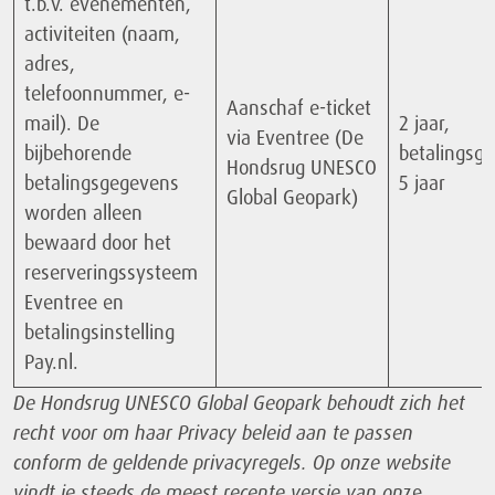
t.b.v. evenementen,
activiteiten (naam,
adres,
telefoonnummer, e-
Aanschaf e-ticket
mail). De
2 jaar,
via Eventree (De
bijbehorende
betalingsg
Hondsrug UNESCO
betalingsgegevens
5 jaar
Global Geopark)
worden alleen
bewaard door het
reserveringssysteem
Eventree en
betalingsinstelling
Pay.nl.
De Hondsrug UNESCO Global Geopark behoudt zich het
recht voor om haar Privacy beleid aan te passen
conform de geldende privacyregels. Op onze website
vindt je steeds de meest recente versie van on
ze