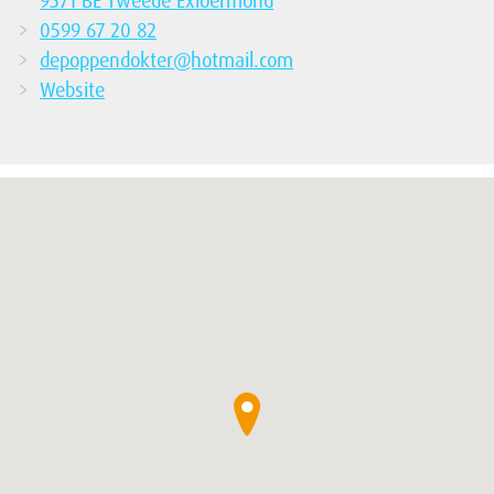
9571 BE Tweede Exloermond
0599 67 20 82
depoppendokter@hotmail.com
Website
●