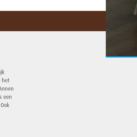
ijk
u het
 Annen
s een
 Ook