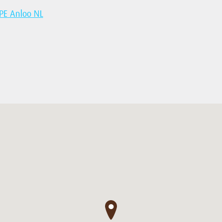
 PE Anloo NL
●