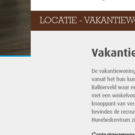
LOCATIE - VAKANTIE
Vakanti
De vakantiewoning M
vanuit het huis ku
Ballöerveld waar e
met een winkelvoor
knooppunt van vers
bevinden de recrea
Hunebedcentrum zic