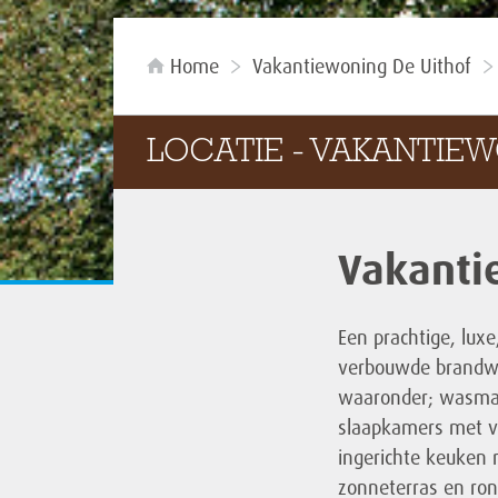
Home
Vakantiewoning De Uithof
LOCATIE - VAKANTIE
Vakanti
Een prachtige, lux
verbouwde brandwe
waaronder; wasmach
slaapkamers met va
ingerichte keuken
zonneterras en ron