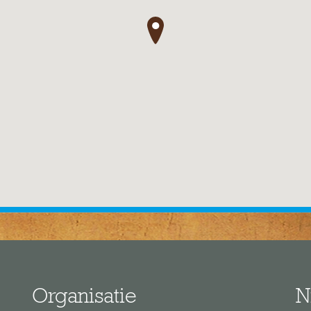
●
Organisatie
N