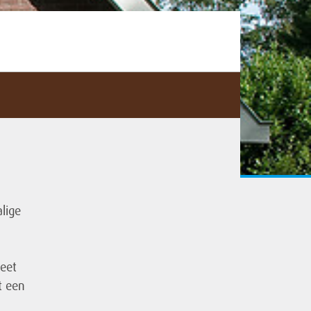
lige
leet
t een