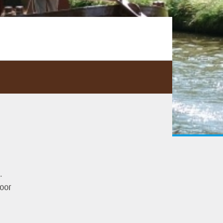
.
oor