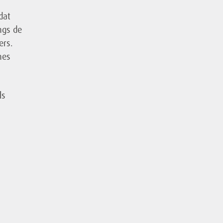
dat
ngs de
ers.
nes
ls