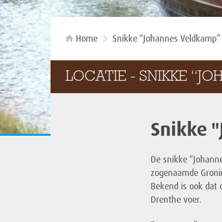
Home
Snikke “Johannes Veldkamp”
LOCATIE - SNIKKE “J
Snikke 
De snikke “Johanne
zogenaamde Groning
Bekend is ook dat
Drenthe voer.