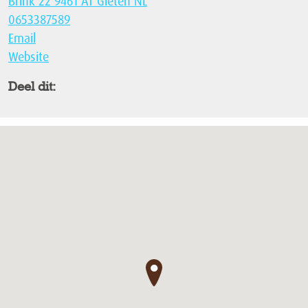
Brink 22 9461 AT Gieten NL
0653387589
Email
Website
Deel dit:
●