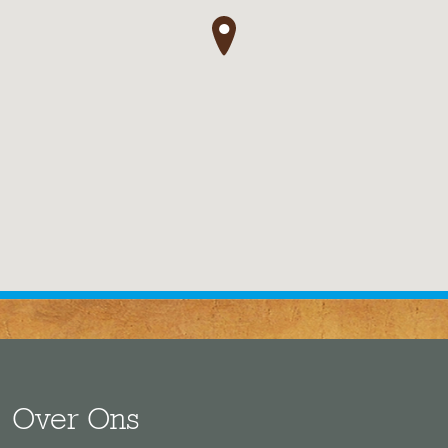
●
Over Ons