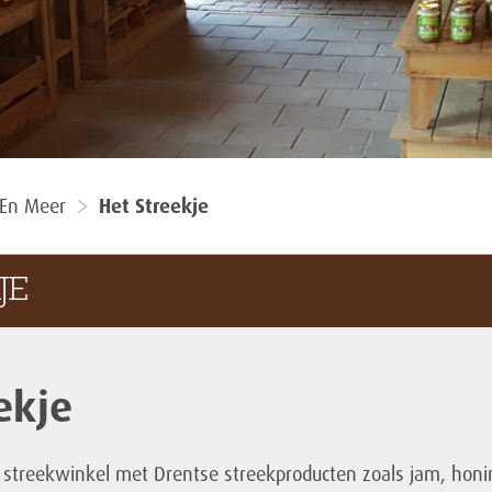
 En Meer
Het Streekje
JE
ekje
n streekwinkel met Drentse streekproducten zoals jam, honi