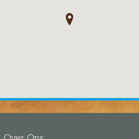
●
Over Ons