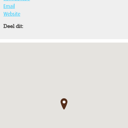
Email
Website
Deel dit:
●