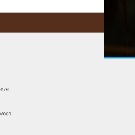
onze
ewoon