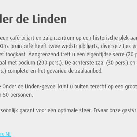
der de Linden
een café-biljart en zalencentrum op een historische plek aa
. Ons bruin café heeft twee wedstrijdbiljarts, diverse zitjes 
t toogkast. Aangrenzend treft u een eigentijdse serre (20 p
aal met podium (200 pers.). De achterste zaal (30 pers.) en
rs.) completeren het gevarieerde zaalaanbod.
e Onder de Linden-gevoel kunt u buiten terecht op een groot
an 50 personen.
soonlijk garant voor een optimale sfeer. Ervaar onze gastvri
es NL