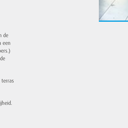
n de
en een
ers.)
 de
 terras
jheid.