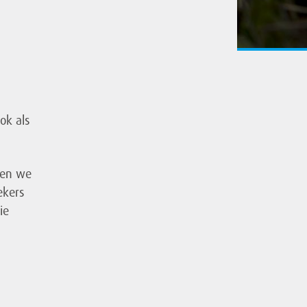
ok als
nen we
ekers
ie