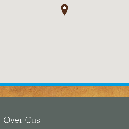
●
Over Ons