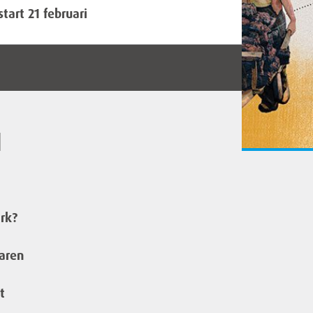
tart 21 februari
1
rk?
jaren
t