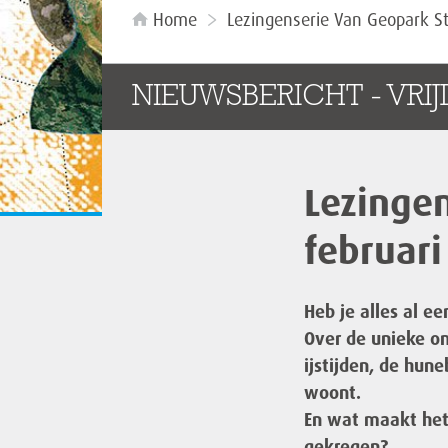
Home
Lezingenserie Van Geopark St
NIEUWSBERICHT - VRI
Lezingen
februari
Heb je alles al e
Over de unieke o
ijstijden, de hun
woont.
En wat maakt het 
gekregen?