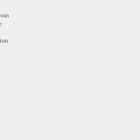
van
e
kken