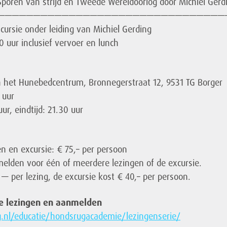
Sporen van strijd en Tweede Wereldoorlog door Michiel Gerd
————————————————————————————————
xcursie onder leiding van Michiel Gerding
0 uur inclusief vervoer en lunch
 het Hunebedcentrum, Bronnegerstraat 12, 9531 TG Borger
 uur
uur, eindtijd: 21.30 uur
en en excursie: € 75,– per persoon
melden voor één of meerdere lezingen of de excursie.
 — per lezing, de excursie kost € 40,– per persoon.
de lezingen en aanmelden
g.nl/educatie/hondsrugacademie/lezingenserie/