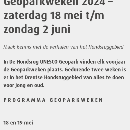
Geoparkweken 2024 –
zaterdag 18 mei t/m
zondag 2 juni
Maak kennis met de verhalen van het Hondsruggebied
In De Hondsrug UNESCO Geopark vinden elk voorjaar
de Geoparkweken plaats. Gedurende twee weken is
er in het Drentse Hondsruggebied van alles te doen
voor jong en oud.
P R O G R A M M A G E O P A R K W E K E N
18 en 19 mei