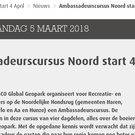
art 4 April
Nieuws
Ambassadeurscursus Noord start
ANDAG 5 MAART 2018
deurscursus Noord start 
CO Global Geopark organiseert voor Recreatie- en
s op de Noordelijke Hondsrug (gemeenten Haren,
rlo en Aa en Hunze) een Ambassadeurscursus. De
 in deze cursus van vier dagdelen, alles over de boeie
eopark. Met de opgedane kennis wordt verwacht dat zij
adeur de gasten die naar hun regio komen nog beter v