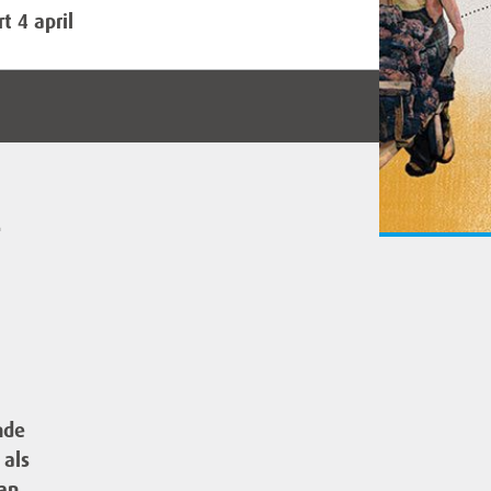
 4 april
4
nde
 als
an