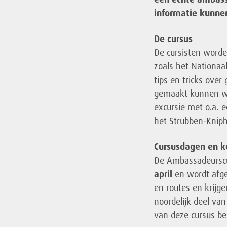
informatie kunnen
De cursus
De cursisten worde
zoals het Nationaa
tips en tricks ove
gemaakt kunnen wo
excursie met o.a. 
het Strubben-Kniph
Cursusdagen en k
De Ambassadeurscu
april
en wordt afge
en routes en krijge
noordelijk deel va
van deze cursus be