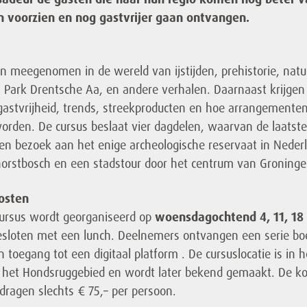
 voorzien en nog gastvrijer gaan ontvangen.
n meegenomen in de wereld van ijstijden, prehistorie, natu
l Park Drentsche Aa, en andere verhalen. Daarnaast krijgen
r gastvrijheid, trends, streekproducten en hoe arrangemente
rden. De cursus beslaat vier dagdelen, waarvan de laatst
een bezoek aan het enige archeologische reservaat in Neder
orstbosch en een stadstour door het centrum van Groninge
osten
rsus wordt georganiseerd op
woensdagochtend 4, 11, 18
sloten met een lunch. Deelnemers ontvangen een serie bo
n toegang tot een digitaal platform . De cursuslocatie is in h
n het Hondsruggebied en wordt later bekend gemaakt. De k
dragen slechts € 75,– per persoon.