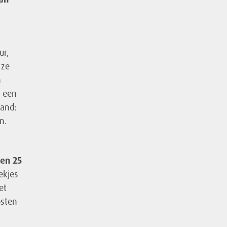
ur,
 ze
n
e een
land:
n.
 en 25
ekjes
et
osten