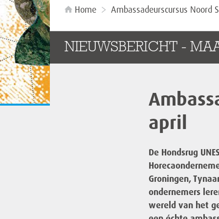
Home
Ambassadeurscursus Noord St
NIEUWSBERICHT - MA
Ambassa
april
De Hondsrug UNES
Horecaondernemer
Groningen, Tynaa
ondernemers leren
wereld van het g
een échte ambass