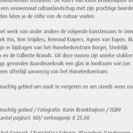
 monumenten schonken. De foto’s van Karin Broekhuijsen t
een eeuwenoud cultuurlandschap met zijn prachtige boerde
en laten je de stilte van de natuur voelen.
 het werk van onder andere de volgende kunstenaars te zie
k Vos, Ben Snijders, Reinoud Kuipers, Agnes van Eupen, M
ijn er bijdragen van het Hunebedcentrum Borger, Stedelijk
n de Collectie Brands. Uit deze musea zijn unieke stukken
ngs gevonden Baardmankruik een glas in loodraam van Jan
 een offerbijl aanwezig van het Hunebedcentrum.
machtig gebied om nooit te vergeten en om steeds weer na
achtig gebied / Fotografie: Karin Broekhuijsen / ISBN
aantal pagina’s 160/ verkoopprijs € 25,00
 het Geopark / Kunstplaza Schurer, Warenhuis Vanderveen