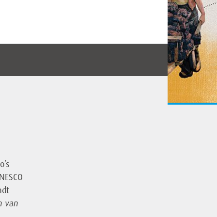
o’s
UNESCO
ndt
n van