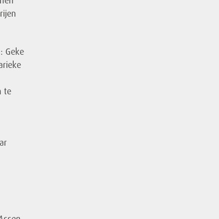
onen
rijen
n: Geke
arieke
 te
ar
 Assen