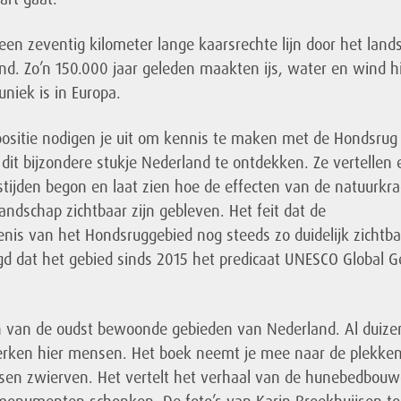
een zeventig kilometer lange kaarsrechte lijn door het land
d. Zo’n 150.000 jaar geleden maakten ijs, water en wind h
niek is in Europa.
positie nodigen je uit om kennis te maken met de Hondsru
dit bijzondere stukje Nederland te ontdekken. Ze vertellen 
jstijden begon en laat zien hoe de effecten van de natuurkr
andschap zichtbaar zijn gebleven. Het feit dat de
nis van het Hondsruggebied nog steeds zo duidelijk zichtbaa
gd dat het gebied sinds 2015 het predicaat UNESCO Global 
n van de oudst bewoonde gebieden van Nederland. Al duiz
rken hier mensen. Het boek neemt je mee naar de plekke
sen zwierven. Het vertelt het verhaal van de hunebedbouw