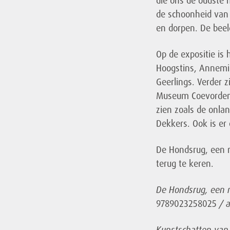
die ons de oudste
de schoonheid van 
en dorpen. De beeld
Op de expositie is
Hoogstins, Annemie
Geerlings. Verder z
Museum Coevorden e
zien zoals de onla
Dekkers. Ook is er
De Hondsrug, een 
terug te keren.
De Hondsrug, een m
9789023258025
/ 
Kunstschatten van