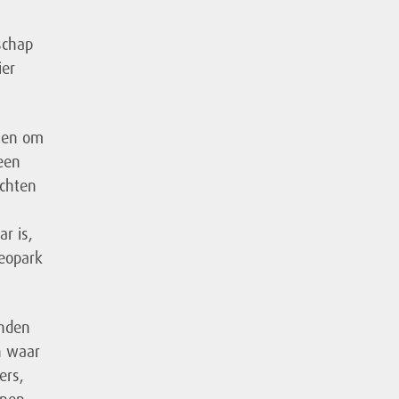
schap
ier
g en om
een
achten
r is,
Geopark
enden
n waar
ers,